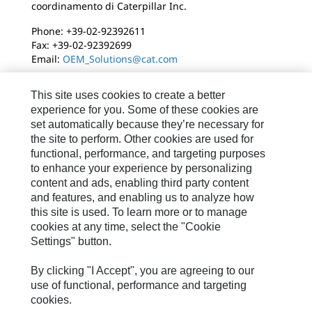
coordinamento di Caterpillar Inc.
Phone: +39-02-92392611
Fax: +39-02-92392699
Email:
OEM_Solutions@cat.com
This site uses cookies to create a better
experience for you. Some of these cookies are
set automatically because they’re necessary for
the site to perform. Other cookies are used for
functional, performance, and targeting purposes
to enhance your experience by personalizing
Mappa Del Sito
content and ads, enabling third party content
and features, and enabling us to analyze how
Informazioni Legali
this site is used. To learn more or to manage
Cookie Settings
cookies at any time, select the "Cookie
Settings" button.
Privacy
Whistleblowing
By clicking "I Accept", you are agreeing to our
use of functional, performance and targeting
D.L. 231/2001
cookies.