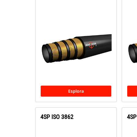
Esplora
4SP ISO 3862
4SP