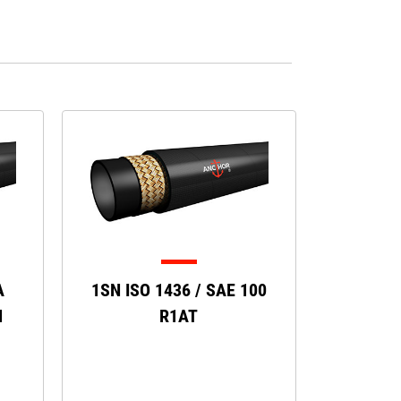
A
1SN ISO 1436 / SAE 100
N
R1AT